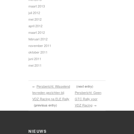
maart 2013
juli 2012
mei 2012
april 2012
maart 2012
februari 2012
november 2011
oktober 2011
juni 2011
mei 2011
←
Persbericht: Wisselend
(next entry)
tevreden gezichten bij
Persbericht: Geen
VDZ Racing na ELE Rally
GTC Rally voor
(previous entry)
VDZ Racing
→
NIEUWS