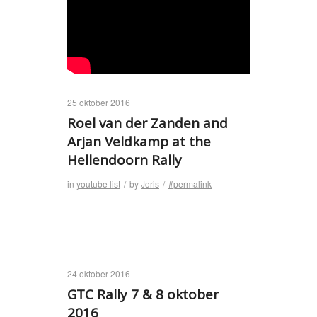
25 oktober 2016
Roel van der Zanden and
Arjan Veldkamp at the
Hellendoorn Rally
in
youtube list
/
by
Joris
/
#permalink
24 oktober 2016
GTC Rally 7 & 8 oktober
2016