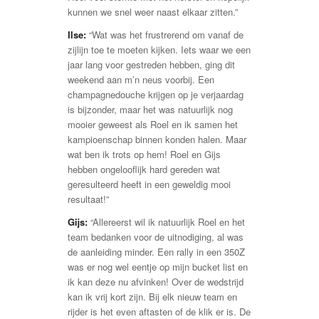
kunnen we snel weer naast elkaar zitten.”
Ilse:
“Wat was het frustrerend om vanaf de
zijlijn toe te moeten kijken. Iets waar we een
jaar lang voor gestreden hebben, ging dit
weekend aan m’n neus voorbij. Een
champagnedouche krijgen op je verjaardag
is bijzonder, maar het was natuurlijk nog
mooier geweest als Roel en ik samen het
kampioenschap binnen konden halen. Maar
wat ben ik trots op hem! Roel en Gijs
hebben ongelooflijk hard gereden wat
geresulteerd heeft in een geweldig mooi
resultaat!”
Gijs:
“Allereerst wil ik natuurlijk Roel en het
team bedanken voor de uitnodiging, al was
de aanleiding minder. Een rally in een 350Z
was er nog wel eentje op mijn bucket list en
ik kan deze nu afvinken! Over de wedstrijd
kan ik vrij kort zijn. Bij elk nieuw team en
rijder is het even aftasten of de klik er is. De