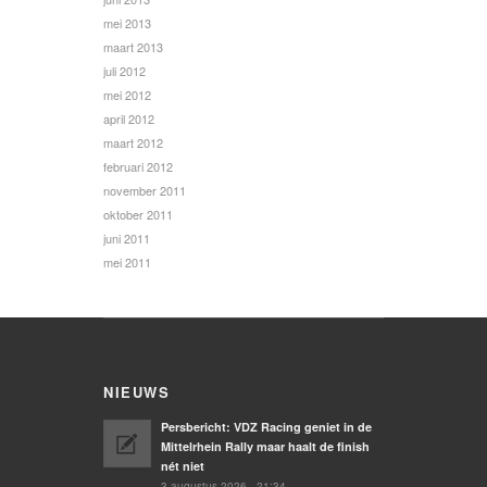
mei 2013
maart 2013
juli 2012
mei 2012
april 2012
maart 2012
februari 2012
november 2011
oktober 2011
juni 2011
mei 2011
NIEUWS
Persbericht: VDZ Racing geniet in de
Mittelrhein Rally maar haalt de finish
nét niet
3 augustus 2026 - 21:34