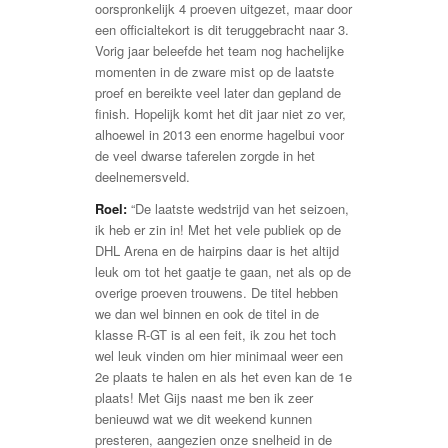
oorspronkelijk 4 proeven uitgezet, maar door
een officialtekort is dit teruggebracht naar 3.
Vorig jaar beleefde het team nog hachelijke
momenten in de zware mist op de laatste
proef en bereikte veel later dan gepland de
finish. Hopelijk komt het dit jaar niet zo ver,
alhoewel in 2013 een enorme hagelbui voor
de veel dwarse taferelen zorgde in het
deelnemersveld.
Roel:
“De laatste wedstrijd van het seizoen,
ik heb er zin in! Met het vele publiek op de
DHL Arena en de hairpins daar is het altijd
leuk om tot het gaatje te gaan, net als op de
overige proeven trouwens. De titel hebben
we dan wel binnen en ook de titel in de
klasse R-GT is al een feit, ik zou het toch
wel leuk vinden om hier minimaal weer een
2e plaats te halen en als het even kan de 1e
plaats! Met Gijs naast me ben ik zeer
benieuwd wat we dit weekend kunnen
presteren, aangezien onze snelheid in de