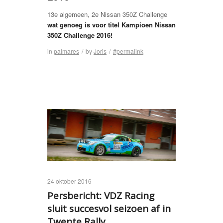
13e algemeen, 2e Nissan 350Z Challenge
wat genoeg is voor titel Kampioen Nissan
350Z Challenge 2016!
in
palmares
/
by
Joris
/
#permalink
24 oktober 2016
Persbericht: VDZ Racing
sluit succesvol seizoen af in
Twente Rally