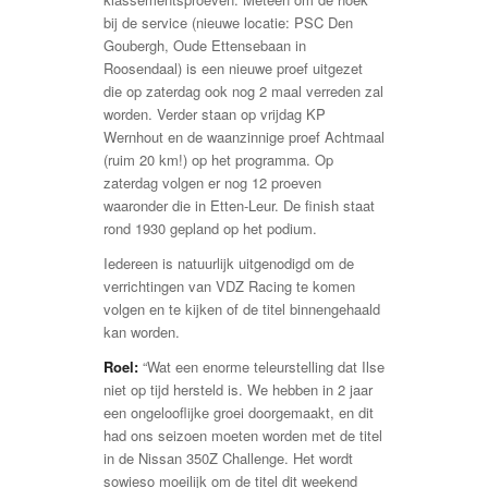
bij de service (nieuwe locatie: PSC Den
Goubergh, Oude Ettensebaan in
Roosendaal) is een nieuwe proef uitgezet
die op zaterdag ook nog 2 maal verreden zal
worden. Verder staan op vrijdag KP
Wernhout en de waanzinnige proef Achtmaal
(ruim 20 km!) op het programma. Op
zaterdag volgen er nog 12 proeven
waaronder die in Etten-Leur. De finish staat
rond 1930 gepland op het podium.
Iedereen is natuurlijk uitgenodigd om de
verrichtingen van VDZ Racing te komen
volgen en te kijken of de titel binnengehaald
kan worden.
Roel:
“Wat een enorme teleurstelling dat Ilse
niet op tijd hersteld is. We hebben in 2 jaar
een ongelooflijke groei doorgemaakt, en dit
had ons seizoen moeten worden met de titel
in de Nissan 350Z Challenge. Het wordt
sowieso moeilijk om de titel dit weekend