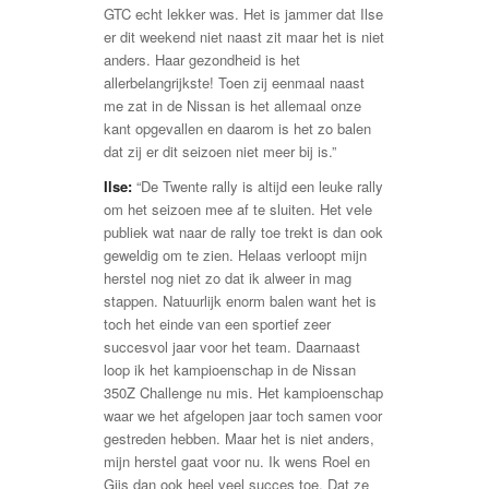
GTC echt lekker was. Het is jammer dat Ilse
er dit weekend niet naast zit maar het is niet
anders. Haar gezondheid is het
allerbelangrijkste! Toen zij eenmaal naast
me zat in de Nissan is het allemaal onze
kant opgevallen en daarom is het zo balen
dat zij er dit seizoen niet meer bij is.”
Ilse:
“De Twente rally is altijd een leuke rally
om het seizoen mee af te sluiten. Het vele
publiek wat naar de rally toe trekt is dan ook
geweldig om te zien. Helaas verloopt mijn
herstel nog niet zo dat ik alweer in mag
stappen. Natuurlijk enorm balen want het is
toch het einde van een sportief zeer
succesvol jaar voor het team. Daarnaast
loop ik het kampioenschap in de Nissan
350Z Challenge nu mis. Het kampioenschap
waar we het afgelopen jaar toch samen voor
gestreden hebben. Maar het is niet anders,
mijn herstel gaat voor nu. Ik wens Roel en
Gijs dan ook heel veel succes toe. Dat ze