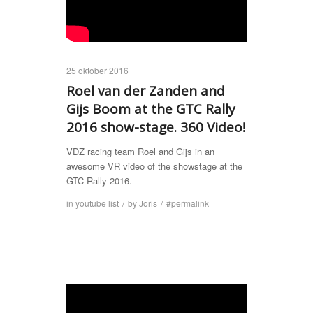
25 oktober 2016
Roel van der Zanden and
Gijs Boom at the GTC Rally
2016 show-stage. 360 Video!
VDZ racing team Roel and Gijs in an
awesome VR video of the showstage at the
GTC Rally 2016.
in
youtube list
/
by
Joris
/
#permalink