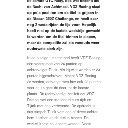
befaamde GTC Rally, ook wel bekend als
de Nacht van Achtmaal. VDZ Racing staat
op pole position om de titel te grijpen in
de Nissan 350Z Challenge, en heeft daar
nog 2 wedstrijden de tijd voor. Hopelijk
hoeft niet op de laatste wedstrijd gewacht
te worden om de titel binnen te slepen,
maar de competitie zal als vanouds weer
ouderwets sterk zijn.
In de huidige tussenstand heeft VDZ Racing
een voorsprong van 24 punten op
achtervolger Tijink. Als hij wint worden er 23
punten bijgeschreven. Mocht VDZ Racing
2e worden, ontvangt men hier ook 23 punten
voor en zo gaat dit door tot de laatste
plaats. Dit rechtvaardigt het feit dat VDZ
Racing met een standaard auto rijdt en
Tijink met een verbeterde. De opdracht is
dus simpel: Tijink verslaan of direct achter
hem finishen en de titel is binnen. De
werkelijkheid zal anders worden: Naast