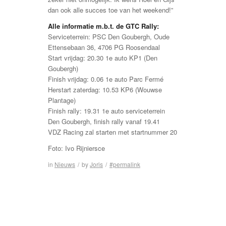
dan ook alle succes toe van het weekend!”
Alle informatie m.b.t. de GTC Rally:
Serviceterrein: PSC Den Goubergh, Oude
Ettensebaan 36, 4706 PG Roosendaal
Start vrijdag: 20.30 1e auto KP1 (Den
Goubergh)
Finish vrijdag: 0.06 1e auto Parc Fermé
Herstart zaterdag: 10.53 KP6 (Wouwse
Plantage)
Finish rally: 19.31 1e auto serviceterrein
Den Goubergh, finish rally vanaf 19.41
VDZ Racing zal starten met startnummer 20
Foto: Ivo Rijniersce
in
Nieuws
/
by
Joris
/
#permalink