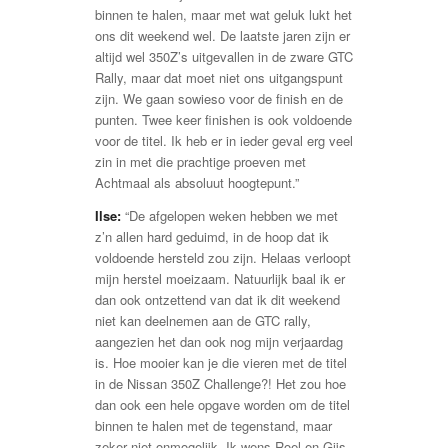
binnen te halen, maar met wat geluk lukt het
ons dit weekend wel. De laatste jaren zijn er
altijd wel 350Z’s uitgevallen in de zware GTC
Rally, maar dat moet niet ons uitgangspunt
zijn. We gaan sowieso voor de finish en de
punten. Twee keer finishen is ook voldoende
voor de titel. Ik heb er in ieder geval erg veel
zin in met die prachtige proeven met
Achtmaal als absoluut hoogtepunt.”
Ilse:
“De afgelopen weken hebben we met
z’n allen hard geduimd, in de hoop dat ik
voldoende hersteld zou zijn. Helaas verloopt
mijn herstel moeizaam. Natuurlijk baal ik er
dan ook ontzettend van dat ik dit weekend
niet kan deelnemen aan de GTC rally,
aangezien het dan ook nog mijn verjaardag
is. Hoe mooier kan je die vieren met de titel
in de Nissan 350Z Challenge?! Het zou hoe
dan ook een hele opgave worden om de titel
binnen te halen met de tegenstand, maar
zeker niet onmogelijk. Ik wens Roel en Gijs