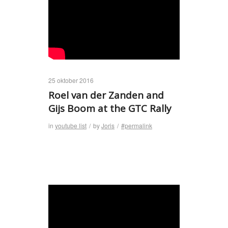
25 oktober 2016
Roel van der Zanden and
Gijs Boom at the GTC Rally
in
youtube list
/
by
Joris
/
#permalink