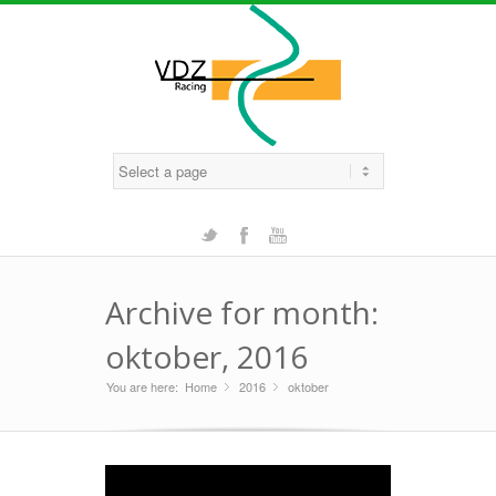
Twitter
Facebook
Youtube
Archive for month:
oktober, 2016
You are here:
Home
2016
»
oktober
»