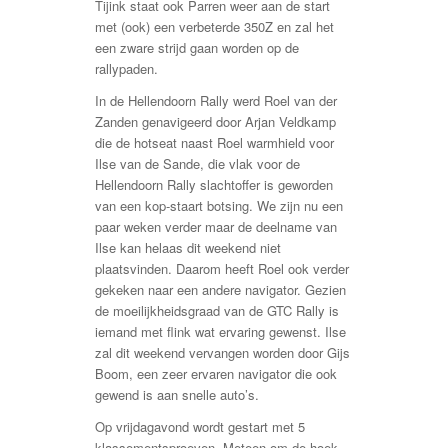
Tijink staat ook Parren weer aan de start
met (ook) een verbeterde 350Z en zal het
een zware strijd gaan worden op de
rallypaden.
In de Hellendoorn Rally werd Roel van der
Zanden genavigeerd door Arjan Veldkamp
die de hotseat naast Roel warmhield voor
Ilse van de Sande, die vlak voor de
Hellendoorn Rally slachtoffer is geworden
van een kop-staart botsing. We zijn nu een
paar weken verder maar de deelname van
Ilse kan helaas dit weekend niet
plaatsvinden. Daarom heeft Roel ook verder
gekeken naar een andere navigator. Gezien
de moeilijkheidsgraad van de GTC Rally is
iemand met flink wat ervaring gewenst. Ilse
zal dit weekend vervangen worden door Gijs
Boom, een zeer ervaren navigator die ook
gewend is aan snelle auto’s.
Op vrijdagavond wordt gestart met 5
klassementsproeven. Meteen om de hoek