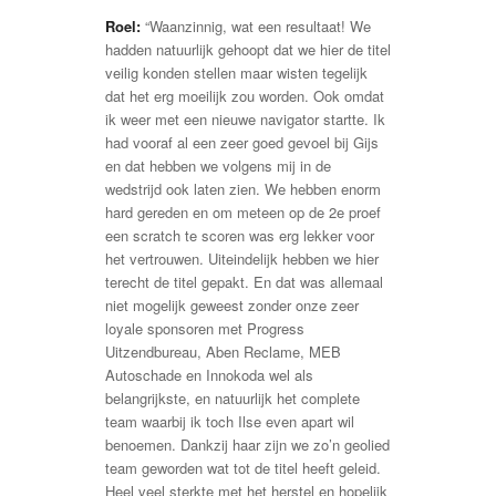
Roel:
“Waanzinnig, wat een resultaat! We
hadden natuurlijk gehoopt dat we hier de titel
veilig konden stellen maar wisten tegelijk
dat het erg moeilijk zou worden. Ook omdat
ik weer met een nieuwe navigator startte. Ik
had vooraf al een zeer goed gevoel bij Gijs
en dat hebben we volgens mij in de
wedstrijd ook laten zien. We hebben enorm
hard gereden en om meteen op de 2e proef
een scratch te scoren was erg lekker voor
het vertrouwen. Uiteindelijk hebben we hier
terecht de titel gepakt. En dat was allemaal
niet mogelijk geweest zonder onze zeer
loyale sponsoren met Progress
Uitzendbureau, Aben Reclame, MEB
Autoschade en Innokoda wel als
belangrijkste, en natuurlijk het complete
team waarbij ik toch Ilse even apart wil
benoemen. Dankzij haar zijn we zo’n geolied
team geworden wat tot de titel heeft geleid.
Heel veel sterkte met het herstel en hopelijk