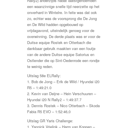
Rally2) anderzijds nadat laatstgenoemden
een waanzinnige snelle tijd neerzette op het
onverhard in Wintelre. In feite was dat ook
zo, echter was de voorsprong die De Jong
en De Wild hadden opgebouwd op
vrijdagavond, uiteindelijk genoeg voor de
overwinning. De derde plaats was er voor de
Duitse equipe Rostek en Otterbach die
dankbaar gebruik maakten van een foutje
van de andere Duitse equipe Satorius en
Ostlender die op Sint-Oedenrode een rondje
te weinig reden.
Uitslag 58e ELRally:
1. Bob de Jong – Erik de Wild / Hyundai i20
R5 – 1:49:21.0
2. Kevin van Deijne – Hein Verschuuren –
Hyundai i20 N Rally2 – 1:49:37.7
3. Dennis Rostek – Nico Otterbach – Skoda
Fabia R5 EVO – 1:52:46,0
Uitslag GR Yaris Challenge:
1. Yannick Vrielink – Harm van Koppen –