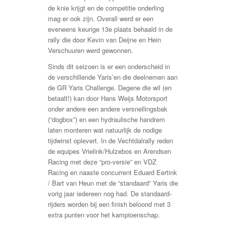
de knie krijgt en de competitie onderling
mag er ook zijn. Overall werd er een
eveneens keurige 13e plaats behaald in de
rally die door Kevin van Deijne en Hein
Verschuuren werd gewonnen.
Sinds dit seizoen is er een onderscheid in
de verschillende Yaris’en die deelnemen aan
de GR Yaris Challenge. Degene die wil (en
betaalt!) kan door Hans Weijs Motorsport
onder andere een andere versnellingsbak
(“dogbox”) en een hydraulische handrem
laten monteren wat natuurlijk de nodige
tijdwinst oplevert. In de Vechtdalrally reden
de equipes Vrielink/Hulzebos en Arendsen
Racing met deze “pro-versie” en VDZ
Racing en naaste concurrent Eduard Eertink
/ Bart van Heun met de “standaard” Yaris die
vorig jaar iedereen nog had. De standaard-
rijders worden bij een finish beloond met 3
extra punten voor het kampioenschap.