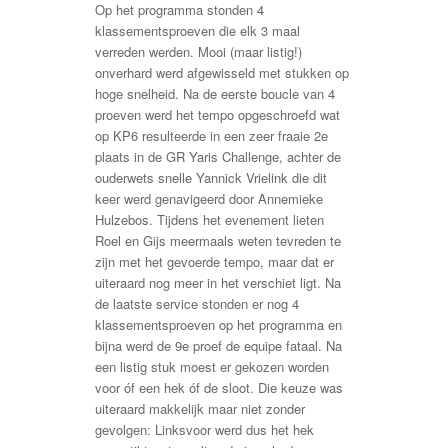
Op het programma stonden 4
klassementsproeven die elk 3 maal
verreden werden. Mooi (maar listig!)
onverhard werd afgewisseld met stukken op
hoge snelheid. Na de eerste boucle van 4
proeven werd het tempo opgeschroefd wat
op KP6 resulteerde in een zeer fraaie 2e
plaats in de GR Yaris Challenge, achter de
ouderwets snelle Yannick Vrielink die dit
keer werd genavigeerd door Annemieke
Hulzebos. Tijdens het evenement lieten
Roel en Gijs meermaals weten tevreden te
zijn met het gevoerde tempo, maar dat er
uiteraard nog meer in het verschiet ligt. Na
de laatste service stonden er nog 4
klassementsproeven op het programma en
bijna werd de 9e proef de equipe fataal. Na
een listig stuk moest er gekozen worden
voor óf een hek óf de sloot. Die keuze was
uiteraard makkelijk maar niet zonder
gevolgen: Linksvoor werd dus het hek