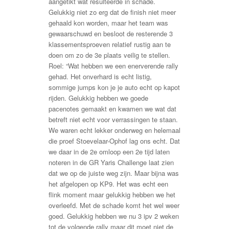
aangetikt wat resulteerde in schade.
Gelukkig niet zo erg dat de finish niet meer
gehaald kon worden, maar het team was
gewaarschuwd en besloot de resterende 3
klassementsproeven relatief rustig aan te
doen om zo de 3e plaats veilig te stellen.
Roel: “Wat hebben we een enerverende rally
gehad. Het onverhard is echt listig,
sommige jumps kon je je auto echt op kapot
rijden. Gelukkig hebben we goede
pacenotes gemaakt en kwamen we wat dat
betreft niet echt voor verrassingen te staan.
We waren echt lekker onderweg en helemaal
die proef Stoevelaar-Ophof lag ons echt. Dat
we daar in de 2e omloop een 2e tijd laten
noteren in de GR Yaris Challenge laat zien
dat we op de juiste weg zijn. Maar bijna was
het afgelopen op KP9. Het was echt een
flink moment maar gelukkig hebben we het
overleefd. Met de schade komt het wel weer
goed. Gelukkig hebben we nu 3 ipv 2 weken
tot de volgende rally maar dit moet niet de