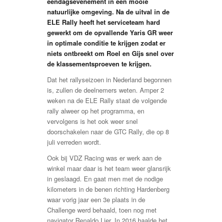
eendagsevenement in een mooie
natuurlijke omgeving. Na de uitval in de
ELE Rally heeft het serviceteam hard
gewerkt om de opvallende Yaris GR weer
in optimale conditie te krijgen zodat er
niets ontbreekt om Roel en Gijs snel over
de klassementsproeven te krijgen.
Dat het rallyseizoen in Nederland begonnen
is, zullen de deelnemers weten. Amper 2
weken na de ELE Rally staat de volgende
rally alweer op het programma, en
vervolgens is het ook weer snel
doorschakelen naar de GTC Rally, die op 8
juli verreden wordt.
Ook bij VDZ Racing was er werk aan de
winkel maar daar is het team weer glansrijk
in geslaagd. En gaat men met de nodige
kilometers in de benen richting Hardenberg
waar vorig jaar een 3e plaats in de
Challenge werd behaald, toen nog met
navigator Renaldo Lier. In 2016 haalde het