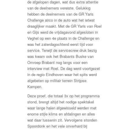
de afgelopen dagen, wat dus extra attentie
van de deelnemers vereiste. Gelukkig
hebben de deelnemers van de GR Yaris
Challenge airco in de auto wat het ietwat
draaglijker maakt. Met de GR Yaris van Roel
en Gijs werd de vrijdagavond afgesloten in
Veghel op een 4e plaats in de Challenge en
was het zaterdagochtend eerst tijd voor
service. Terwijl de servicecrew druk bezig
was kwam ook het Brabants Buske van
Omroep Brabant nog langs voor een
interview met Roel. De dag werd voortgezet
in de regio Eindhoven waar het spits werd
afgebeten op militair terrein Strijpse
Kampen.
Deze proef, die totaal 3x op het programma
stond, brengt altijd het nodige spektakel
waar lange halen afgewisseld werden met
enome stijle klims en afdalingen en alles
wat daar tussenin zit. Vervolgens stonden
Spoordonk en het vele onverhard bij