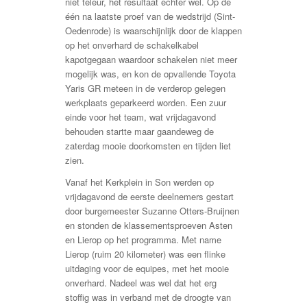
niet teleur, het resultaat echter wel. Op de
één na laatste proef van de wedstrijd (Sint-
Oedenrode) is waarschijnlijk door de klappen
op het onverhard de schakelkabel
kapotgegaan waardoor schakelen niet meer
mogelijk was, en kon de opvallende Toyota
Yaris GR meteen in de verderop gelegen
werkplaats geparkeerd worden. Een zuur
einde voor het team, wat vrijdagavond
behouden startte maar gaandeweg de
zaterdag mooie doorkomsten en tijden liet
zien.
Vanaf het Kerkplein in Son werden op
vrijdagavond de eerste deelnemers gestart
door burgemeester Suzanne Otters-Bruijnen
en stonden de klassementsproeven Asten
en Lierop op het programma. Met name
Lierop (ruim 20 kilometer) was een flinke
uitdaging voor de equipes, met het mooie
onverhard. Nadeel was wel dat het erg
stoffig was in verband met de droogte van