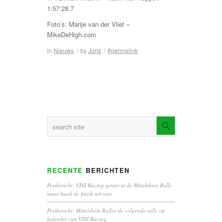
1:57:28.7
Foto’s: Marije van der Vliet –
MikeDeHigh.com
in
Nieuws
/
by
Joris
/
#permalink
RECENTE
BERICHTEN
Persbericht: VDZ Racing geniet in de Mittelrhein Rally
maar haalt de finish nét niet
Persbericht: Mittelrhein Rallye de volgende rally op
kalender van VDZ Racing