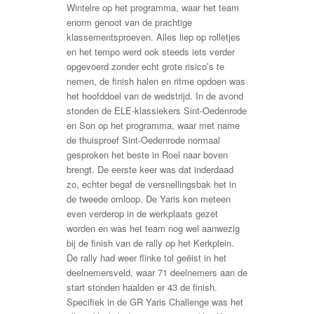
Wintelre op het programma, waar het team
enorm genoot van de prachtige
klassementsproeven. Alles liep op rolletjes
en het tempo werd ook steeds iets verder
opgevoerd zonder echt grote risico’s te
nemen, de finish halen en ritme opdoen was
het hoofddoel van de wedstrijd. In de avond
stonden de ELE-klassiekers Sint-Oedenrode
en Son op het programma, waar met name
de thuisproef Sint-Oedenrode normaal
gesproken het beste in Roel naar boven
brengt. De eerste keer was dat inderdaad
zo, echter begaf de versnellingsbak het in
de tweede omloop. De Yaris kon meteen
even verderop in de werkplaats gezet
worden en was het team nog wel aanwezig
bij de finish van de rally op het Kerkplein.
De rally had weer flinke tol geëist in het
deelnemersveld, waar 71 deelnemers aan de
start stonden haalden er 43 de finish.
Specifiek in de GR Yaris Challenge was het