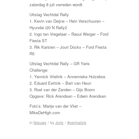
zaterdag 8 juli verreden wordt.
Uitslag Vechtdal Rally
1. Kevin van Deijne – Hein Verschuuren –
Hyundai i20 N Rally2
2. Ingo ten Vregelaar – Raoul Werger – Ford
Fiesta ST
3. Rik Karsten – Jouri Dockx – Ford Fiesta
R5
Uitslag Vechtdal Rally – GR Yaris
Challenge:
1. Yannick Vrielink – Annemieke Hulzebos
2. Eduard Eertink – Bart van Heun
3. Roel van der Zanden – Gijs Boom
Opgave: Rick Arendsen – Edwin Arendsen
Foto’s: Marije van der Vliet –
MikeDeHigh.com
in
Nieuws
/
by
Joris
/
#permalink