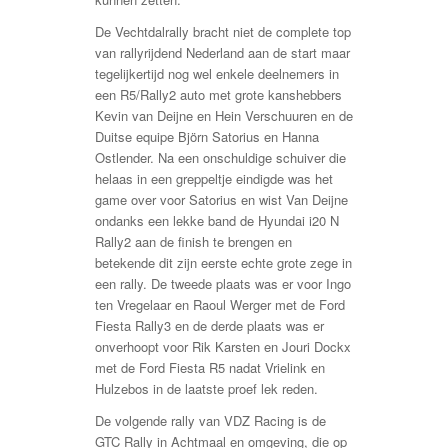
De Vechtdalrally bracht niet de complete top
van rallyrijdend Nederland aan de start maar
tegelijkertijd nog wel enkele deelnemers in
een R5/Rally2 auto met grote kanshebbers
Kevin van Deijne en Hein Verschuuren en de
Duitse equipe Björn Satorius en Hanna
Ostlender. Na een onschuldige schuiver die
helaas in een greppeltje eindigde was het
game over voor Satorius en wist Van Deijne
ondanks een lekke band de Hyundai i20 N
Rally2 aan de finish te brengen en
betekende dit zijn eerste echte grote zege in
een rally. De tweede plaats was er voor Ingo
ten Vregelaar en Raoul Werger met de Ford
Fiesta Rally3 en de derde plaats was er
onverhoopt voor Rik Karsten en Jouri Dockx
met de Ford Fiesta R5 nadat Vrielink en
Hulzebos in de laatste proef lek reden.
De volgende rally van VDZ Racing is de
GTC Rally in Achtmaal en omgeving, die op