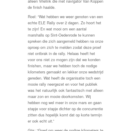
alleen Vrielink die met navigator Van Koppen
de finish haalde.
Roel: “Wat hebben we weer genoten van een
echte ELE Rally over 2 dagen. Zo hoort het
te zijn! En wat mooi om een aantal
marshalls op Sint-Oedenrode te kunnen
spreken die zich aangemeld hebben na onze
oproep om zich te melden zodat deze proef
niet ontbrak in de rally. Helaas heeft het
voor ons niet zo mogen zijn dat we konden
finishen, maar we hebben toch de nodige
kilometers gemaakt en lekker onze wedstrijd
gereden. Wat heeft de organisatie toch een
mooie rally neergezet en voor het publiek
was het natuurlijk ook fantastisch met alleen
maar zon en mooie doorkomsten. Wij
hebben nog wel meer in onze mars en gaan
stapje voor stapje dichter op de concurrentie
zitten dus hopelijk komt dat op korte termijn
er ook echt uit.”
Gijs: “Goed om weer de nodige kilometers te