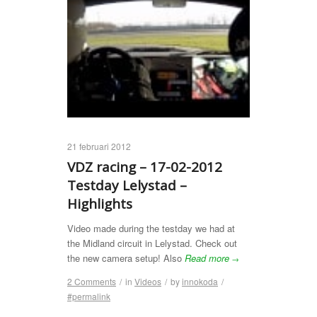
21 februari 2012
VDZ racing – 17-02-2012
Testday Lelystad –
Highlights
Video made during the testday we had at
the Midland circuit in Lelystad. Check out
the new camera setup! Also
Read more
→
2 Comments
/
in
Videos
/
by
innokoda
/
#permalink