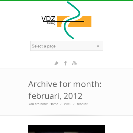
Twitter
Facebook
Youtube
Archive for month:
februari, 2012
You are here:
Home
2012
»
februari
»