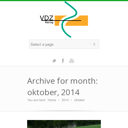
Twitter
Facebook
Youtube
Archive for month:
oktober, 2014
You are here:
Home
2014
»
oktober
»