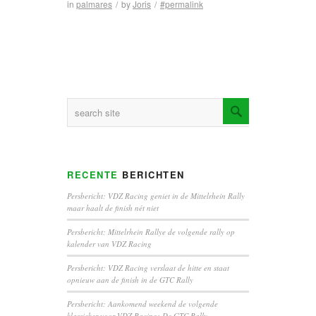
in
palmares
/
by
Joris
/
#permalink
RECENTE
BERICHTEN
Persbericht: VDZ Racing geniet in de Mittelrhein Rally
maar haalt de finish nét niet
Persbericht: Mittelrhein Rallye de volgende rally op
kalender van VDZ Racing
Persbericht: VDZ Racing verslaat de hitte en staat
opnieuw aan de finish in de GTC Rally
Persbericht: Aankomend weekend de volgende
klassieker voor VDZ Racing: De GTC Rally