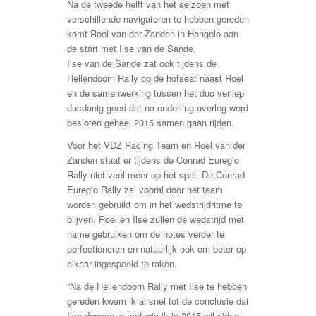
Na de tweede helft van het seizoen met
verschillende navigatoren te hebben gereden
komt Roel van der Zanden in Hengelo aan
de start met Ilse van de Sande.
Ilse van de Sande zat ook tijdens de
Hellendoorn Rally op de hotseat naast Roel
en de samenwerking tussen het duo verliep
dusdanig goed dat na onderling overleg werd
besloten geheel 2015 samen gaan rijden.
Voor het VDZ Racing Team en Roel van der
Zanden staat er tijdens de Conrad Euregio
Rally niet veel meer op het spel. De Conrad
Euregio Rally zal vooral door het team
worden gebruikt om in het wedstrijdritme te
blijven. Roel en Ilse zullen de wedstrijd met
name gebruiken om de notes verder te
perfectioneren en natuurlijk ook om beter op
elkaar ingespeeld te raken.
“Na de Hellendoorn Rally met Ilse te hebben
gereden kwam ik al snel tot de conclusie dat
Ilse degene is met wie ik in 2015 wil rijden.