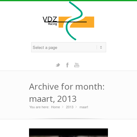
Twitter
Facebook
Youtube
Archive for month:
maart, 2013
You are here:
Home
2013
»
maart
»