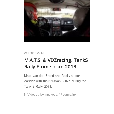
26 maart 2013
M.A.T.S. & VDZracing, TankS
Rally Emmeloord 2013
Mats van den Brand and Roel van der
Zanden with their Nissan 350Zs during the
Tank S Rally 2013.
in
Videos
/
by
innokoda
/
#permalink