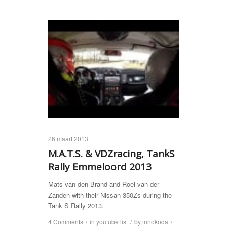
26 maart 2013
M.A.T.S. & VDZracing, TankS
Rally Emmeloord 2013
Mats van den Brand and Roel van der
Zanden with their Nissan 350Zs during the
Tank S Rally 2013.
4 Comments
/
in
youtube list
/
by
innokoda
/