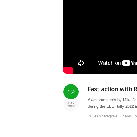
Fast action with R
12
Awesome shots by MikeDeH
JUN
during the ELE Rally 2022 i
2022
in
Geen categorie
,
Videos
/