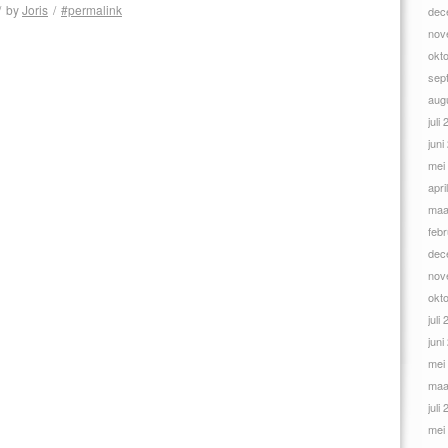
/
by
Joris
/
#permalink
dec
nov
okt
sep
aug
juli
juni
mei
apri
maa
febr
dec
nov
okt
juli
juni
mei
maa
juli
mei