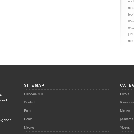
apri
maa
febr
nov
okt
juni
mei
SITEMAP
CATE
Club van 100
Foto`s
de
h nét
Contact
Geen cat
Foto`s
Nieuws
Home
palmares
volgende
Nieuws
Videos