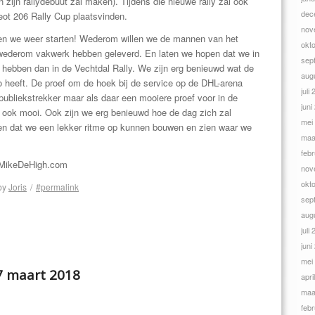
zijn rallydebuut zal maken). Tijdens die nieuwe rally zal ook
dec
ot 206 Rally Cup plaatsvinden.
nov
nnen we weer starten! Wederom willen we de mannen van het
okt
wederom vakwerk hebben geleverd. En laten we hopen dat we in
sep
 hebben dan in de Vechtdal Rally. We zijn erg benieuwd wat de
aug
to heeft. De proef om de hoek bij de service op de DHL-arena
juli
publiekstrekker maar als daar een mooiere proef voor in de
juni
jk ook mooi. Ook zijn we erg benieuwd hoe de dag zich zal
mei
n dat we een lekker ritme op kunnen bouwen en zien waar we
maa
febr
 / MikeDeHigh.com
nov
okt
by
Joris
/
#permalink
sep
aug
juli
juni
mei
17 maart 2018
apri
maa
febr