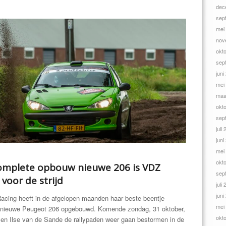
dec
sep
mei
nov
okt
sep
juni
mei
maa
okt
sep
juli
juni
mei
okt
complete opbouw nieuwe 206 is VDZ
sep
voor de strijd
juli
juni
cing heeft in de afgelopen maanden haar beste beentje
mei
 nieuwe Peugeot 206 opgebouwd. Komende zondag, 31 oktober,
okt
 en Ilse van de Sande de rallypaden weer gaan bestormen in de