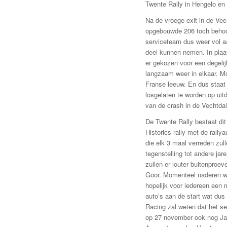
Twente Rally in Hengelo en
Na de vroege exit in de Vec
opgebouwde 206 toch behoor
serviceteam dus weer vol a
deel kunnen nemen. In plaat
er gekozen voor een degelijk
langzaam weer in elkaar. M
Franse leeuw. En dus staat
losgelaten te worden op ui
van de crash in de Vechtdal
De Twente Rally bestaat dit
Historics-rally met de ral
die elk 3 maal verreden zul
tegenstelling tot andere jar
zullen er louter buitenpro
Goor. Momenteel naderen we
hopelijk voor iedereen een 
auto’s aan de start wat dus
Racing zal weten dat het se
op 27 november ook nog Jack