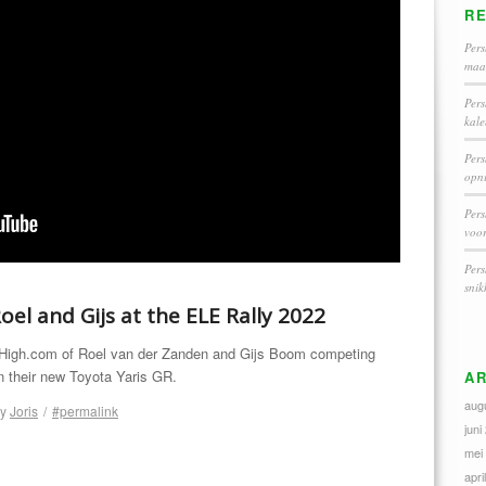
R
Pers
maar
Pers
kal
Pers
opni
Pers
voo
Pers
snik
oel and Gijs at the ELE Rally 2022
igh.com of Roel van der Zanden and Gijs Boom competing
n their new Toyota Yaris GR.
AR
aug
by
Joris
/
#permalink
juni
mei
apri