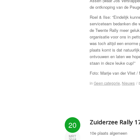
Assen (waar Jos Verstappen 
de ontknoping van de Peuge
Roel & Ilse: “Eindelijk ku
serviceteam bedanken die 
de Twente Rally meer geluk
organisatie voor ons in pet
was toch altijd een enorme 
plaats komt is dat natuurli
ontvouwen en laten we hope
staan in deze leuke cup!”
Foto: Marije van der Vliet
in
Geen categorie
,
Nieuws
/
Zuiderzee Rally 
20
10e plaats algemeen
MRT
2018