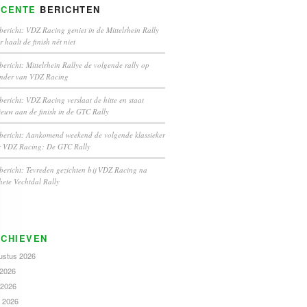
ECENTE
BERICHTEN
bericht: VDZ Racing geniet in de Mittelrhein Rally
 haalt de finish nét niet
bericht: Mittelrhein Rallye de volgende rally op
ender van VDZ Racing
bericht: VDZ Racing verslaat de hitte en staat
euw aan de finish in de GTC Rally
bericht: Aankomend weekend de volgende klassieker
r VDZ Racing: De GTC Rally
bericht: Tevreden gezichten bij VDZ Racing na
hete Vechtdal Rally
CHIEVEN
ustus 2026
 2026
 2026
l 2026