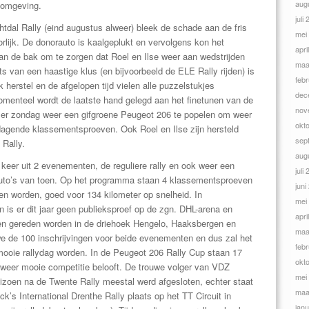
aug
 omgeving.
juli
htdal Rally (eind augustus alweer) bleek de schade aan de fris
mei
lijk. De donorauto is kaalgeplukt en vervolgens kon het
apri
an de bak om te zorgen dat Roel en Ilse weer aan wedstrijden
maa
s van een haastige klus (en bijvoorbeeld de ELE Rally rijden) is
febr
 herstel en de afgelopen tijd vielen alle puzzelstukjes
dec
omenteel wordt de laatste hand gelegd aan het finetunen van de
nov
 er zondag weer een gifgroene Peugeot 206 te popelen om weer
okt
tdagende klassementsproeven. Ook Roel en Ilse zijn hersteld
sep
 Rally.
aug
 keer uit 2 evenementen, de reguliere rally en ook weer een
juli
lyauto’s van toen. Op het programma staan 4 klassementsproeven
juni
len worden, goed voor 134 kilometer op snelheid. In
mei
en is er dit jaar geen publieksproef op de zgn. DHL-arena en
apri
even gereden worden in de driehoek Hengelo, Haaksbergen en
maa
 de 100 inschrijvingen voor beide evenementen en dus zal het
febr
mooie rallydag worden. In de Peugeot 206 Rally Cup staan 17
okt
 weer mooie competitie belooft. De trouwe volger van VDZ
mei
izoen na de Twente Rally meestal werd afgesloten, echter staat
maa
’s International Drenthe Rally plaats op het TT Circuit in
janu