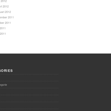
l 2012
rt 2012
uari 2012
ember 2011
ober 2011
 2011
 2011
GORIES
egorie