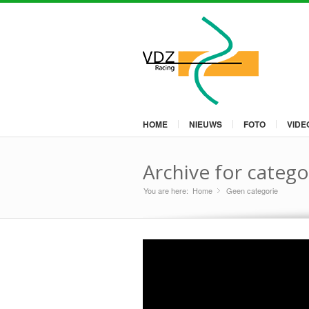
HOME
NIEUWS
FOTO
VIDE
Archive for catego
You are here:
Home
Geen categorie
»