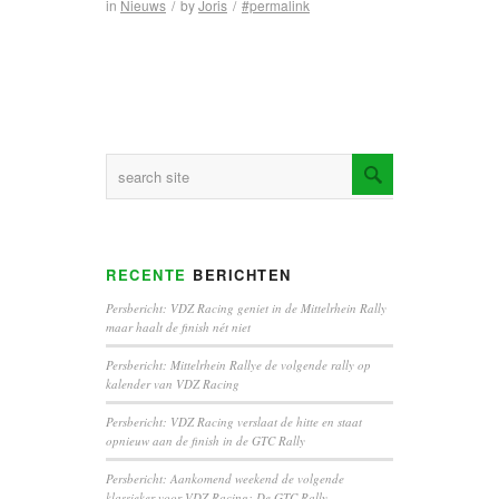
in
Nieuws
/
by
Joris
/
#permalink
RECENTE
BERICHTEN
Persbericht: VDZ Racing geniet in de Mittelrhein Rally
maar haalt de finish nét niet
Persbericht: Mittelrhein Rallye de volgende rally op
kalender van VDZ Racing
Persbericht: VDZ Racing verslaat de hitte en staat
opnieuw aan de finish in de GTC Rally
Persbericht: Aankomend weekend de volgende
klassieker voor VDZ Racing: De GTC Rally