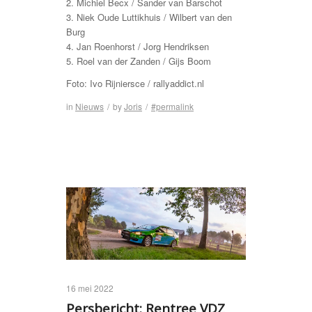
2. Michiel Becx / Sander van Barschot
3. Niek Oude Luttikhuis / Wilbert van den
Burg
4. Jan Roenhorst / Jorg Hendriksen
5. Roel van der Zanden / Gijs Boom
Foto: Ivo Rijniersce / rallyaddict.nl
in
Nieuws
/
by
Joris
/
#permalink
16 mei 2022
Persbericht: Rentree VDZ