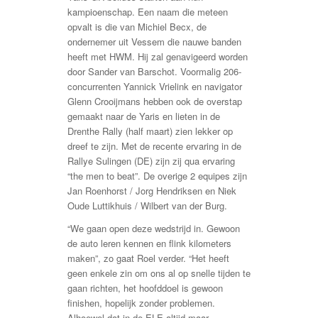
kampioenschap. Een naam die meteen
opvalt is die van Michiel Becx, de
ondernemer uit Vessem die nauwe banden
heeft met HWM. Hij zal genavigeerd worden
door Sander van Barschot. Voormalig 206-
concurrenten Yannick Vrielink en navigator
Glenn Crooijmans hebben ook de overstap
gemaakt naar de Yaris en lieten in de
Drenthe Rally (half maart) zien lekker op
dreef te zijn. Met de recente ervaring in de
Rallye Sulingen (DE) zijn zij qua ervaring
“the men to beat”. De overige 2 equipes zijn
Jan Roenhorst / Jorg Hendriksen en Niek
Oude Luttikhuis / Wilbert van der Burg.
“We gaan open deze wedstrijd in. Gewoon
de auto leren kennen en flink kilometers
maken”, zo gaat Roel verder. “Het heeft
geen enkele zin om ons al op snelle tijden te
gaan richten, het hoofddoel is gewoon
finishen, hopelijk zonder problemen.
Alhoewel dat in de ELE altijd maar