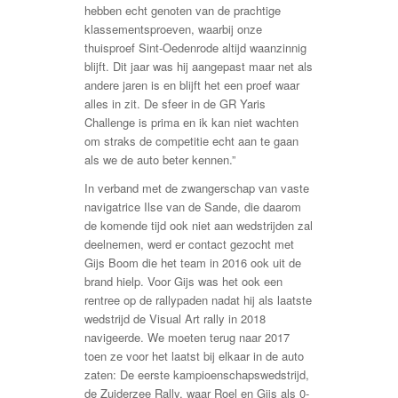
hebben echt genoten van de prachtige
klassementsproeven, waarbij onze
thuisproef Sint-Oedenrode altijd waanzinnig
blijft. Dit jaar was hij aangepast maar net als
andere jaren is en blijft het een proef waar
alles in zit. De sfeer in de GR Yaris
Challenge is prima en ik kan niet wachten
om straks de competitie echt aan te gaan
als we de auto beter kennen.”
In verband met de zwangerschap van vaste
navigatrice Ilse van de Sande, die daarom
de komende tijd ook niet aan wedstrijden zal
deelnemen, werd er contact gezocht met
Gijs Boom die het team in 2016 ook uit de
brand hielp. Voor Gijs was het ook een
rentree op de rallypaden nadat hij als laatste
wedstrijd de Visual Art rally in 2018
navigeerde. We moeten terug naar 2017
toen ze voor het laatst bij elkaar in de auto
zaten: De eerste kampioenschapswedstrijd,
de Zuiderzee Rally, waar Roel en Gijs als 0-