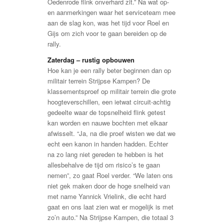
Oedenrode flink onverhard zit.” Na wat op-
en aanmerkingen waar het serviceteam mee
aan de slag kon, was het tijd voor Roel en
Gijs om zich voor te gaan bereiden op de
rally.
Zaterdag – rustig opbouwen
Hoe kan je een rally beter beginnen dan op
militair terrein Strijpse Kampen? De
klassementsproef op militair terrein die grote
hoogteverschillen, een ietwat circuit-achtig
gedeelte waar de topsnelheid flink getest
kan worden en nauwe bochten met elkaar
afwisselt. “Ja, na die proef wisten we dat we
echt een kanon in handen hadden. Echter
na zo lang niet gereden te hebben is het
allesbehalve de tijd om risico’s te gaan
nemen”, zo gaat Roel verder. “We laten ons
niet gek maken door de hoge snelheid van
met name Yannick Vrielink, die echt hard
gaat en ons laat zien wat er mogelijk is met
zo’n auto.” Na Strijpse Kampen, die totaal 3