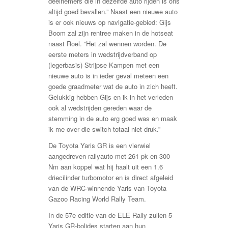
deelnemers die in dezelfde auto rijden is ons
altijd goed bevallen.” Naast een nieuwe auto
is er ook nieuws op navigatie-gebied: Gijs
Boom zal zijn rentree maken in de hotseat
naast Roel. “Het zal wennen worden. De
eerste meters in wedstrijdverband op
(legerbasis) Strijpse Kampen met een
nieuwe auto is in ieder geval meteen een
goede graadmeter wat de auto in zich heeft.
Gelukkig hebben Gijs en ik in het verleden
ook al wedstrijden gereden waar de
stemming in de auto erg goed was en maak
ik me over die switch totaal niet druk.”
De Toyota Yaris GR is een vierwiel
aangedreven rallyauto met 261 pk en 300
Nm aan koppel wat hij haalt uit een 1.6
driecilinder turbomotor en is direct afgeleid
van de WRC-winnende Yaris van Toyota
Gazoo Racing World Rally Team.
In de 57e editie van de ELE Rally zullen 5
Yaris GR-bolides starten aan hun