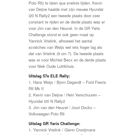
Polo R5) te laten qua snelste tijden. Kevin
van Deijne haalde met zijn nieuwe Hyundai
i20 N Rally2 een tweede plaats door zeer
constant te rijden en de derde plaats was er
voor Jim van den Heuvel. In de GR Yaris
Challenge stond er ook geen maat op
Yannick Vrielink, alhoewel het aantal
scratches van Weijs wel iets hoger lag als
dat van Vrielink (9 om 7). De tweede plaats
was er voor Michiel Becx en de derde plaats
voor Niek Oude Luttikhuis.
Uitslag 57e ELE Rally:
1. Hans Weijs / Bjorn Degandt – Ford Fiesta
R5 Mk II
2. Kevin van Deijne / Hein Verschuuren –
Hyundai i20 N Rally2
3. Jim van den Heuvel / Jouri Dockx –
Volkswagen Polo R5
Uitslag GR Yaris Challenge:
1. Yannick Vrielink / Glenn Crooijmans