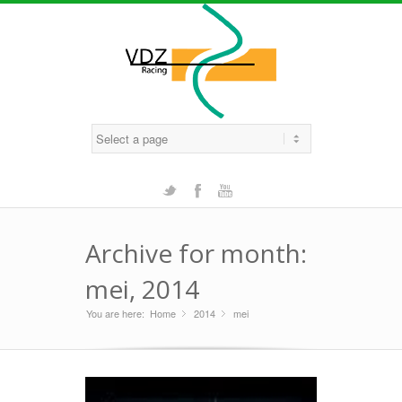
Twitter
Facebook
Youtube
Archive for month:
mei, 2014
You are here:
Home
2014
»
mei
»