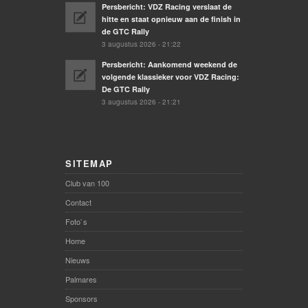
Persbericht: VDZ Racing verslaat de
hitte en staat opnieuw aan de finish in
de GTC Rally
3 augustus 2026 - 21:22
Persbericht: Aankomend weekend de
volgende klassieker voor VDZ Racing:
De GTC Rally
3 augustus 2026 - 21:21
SITEMAP
Club van 100
Contact
Foto`s
Home
Nieuws
Palmares
Sponsors