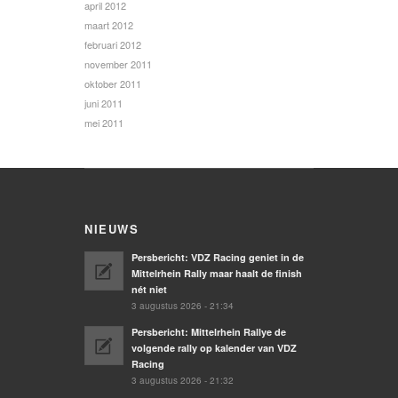
april 2012
maart 2012
februari 2012
november 2011
oktober 2011
juni 2011
mei 2011
NIEUWS
Persbericht: VDZ Racing geniet in de
Mittelrhein Rally maar haalt de finish
nét niet
3 augustus 2026 - 21:34
Persbericht: Mittelrhein Rallye de
volgende rally op kalender van VDZ
Racing
3 augustus 2026 - 21:32