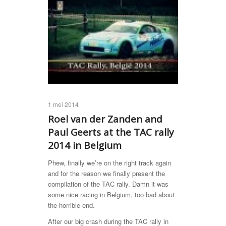
1 mei 2014
Roel van der Zanden and
Paul Geerts at the TAC rally
2014 in Belgium
Phew, finally we’re on the right track again
and for the reason we finally present the
compilation of the TAC rally. Damn it was
some nice racing in Belgium, too bad about
the horrible end.
After our big crash during the TAC rally in