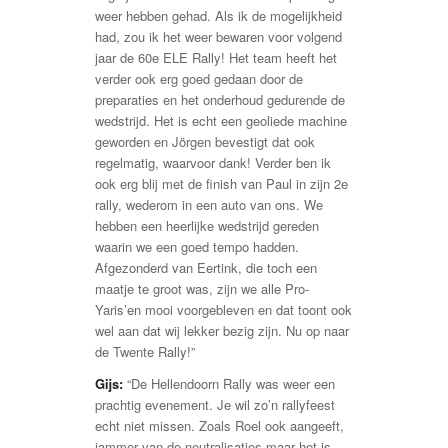
weer hebben gehad. Als ik de mogelijkheid
had, zou ik het weer bewaren voor volgend
jaar de 60e ELE Rally! Het team heeft het
verder ook erg goed gedaan door de
preparaties en het onderhoud gedurende de
wedstrijd. Het is echt een geoliede machine
geworden en Jörgen bevestigt dat ook
regelmatig, waarvoor dank! Verder ben ik
ook erg blij met de finish van Paul in zijn 2e
rally, wederom in een auto van ons. We
hebben een heerlijke wedstrijd gereden
waarin we een goed tempo hadden.
Afgezonderd van Eertink, die toch een
maatje te groot was, zijn we alle Pro-
Yaris’en mooi voorgebleven en dat toont ook
wel aan dat wij lekker bezig zijn. Nu op naar
de Twente Rally!”
Gijs:
“De Hellendoorn Rally was weer een
prachtig evenement. Je wil zo’n rallyfeest
echt niet missen. Zoals Roel ook aangeeft,
jammer van de neutralisaties maar het is