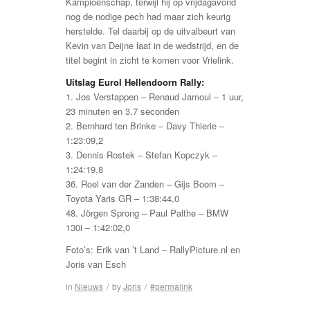
Kampioenschap, terwijl hij op vrijdagavond
nog de nodige pech had maar zich keurig
herstelde. Tel daarbij op de uitvalbeurt van
Kevin van Deijne laat in de wedstrijd, en de
titel begint in zicht te komen voor Vrielink.
Uitslag Eurol Hellendoorn Rally:
1. Jos Verstappen – Renaud Jamoul – 1 uur,
23 minuten en 3,7 seconden
2. Bernhard ten Brinke – Davy Thierie –
1:23:09,2
3. Dennis Rostek – Stefan Kopczyk –
1:24:19,8
36. Roel van der Zanden – Gijs Boom –
Toyota Yaris GR – 1:38:44,0
48. Jörgen Sprong – Paul Palthe – BMW
130i – 1:42:02,0
Foto’s: Erik van ’t Land – RallyPicture.nl en
Joris van Esch
in
Nieuws
/
by
Joris
/
#permalink