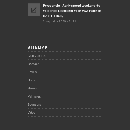
Persbericht: Aankomend weekend de
volgende klassieker voor VDZ Racing:
De GTC Rally
3 augustus 2026 - 21:21
SITEMAP
Club van 100
Contact
Foto`s
Home
Nieuws
Palmares
Sponsors
Video