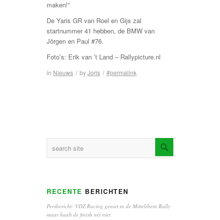
maken!”
De Yaris GR van Roel en Gijs zal
startnummer 41 hebben, de BMW van
Jörgen en Paul #76.
Foto’s: Erik van ’t Land – Rallypicture.nl
in
Nieuws
/
by
Joris
/
#permalink
RECENTE
BERICHTEN
Persbericht: VDZ Racing geniet in de Mittelrhein Rally
maar haalt de finish nét niet