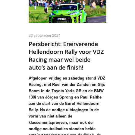
previous
next
23 september 2024
Persbericht: Enerverende
Hellendoorn Rally voor VDZ
Racing maar wel beide
auto’s aan de finish!
Afgelopen vrijdag en zaterdag stond VDZ
Racing, met Roel van der Zanden en Gijs
Boom in de Toyota Yaris GR en de BMW
130i van Jörgen Sprong en Paul Palthe
aan de start van de Eurol Hellendoorn
Rally. Na de nodige uitdagingen in de
vorm van niet alleen de
klassementsproeven, maar ook de
nodige neutralisaties stonden beide
auto’s zaterdagavond aan de finish, de