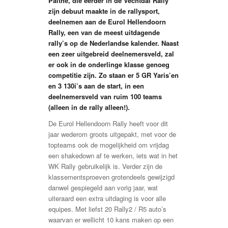
Palthe, die eerder in de Vechtdal Rally
zijn debuut maakte in de rallysport,
deelnemen aan de Eurol Hellendoorn
Rally, een van de meest uitdagende
rally’s op de Nederlandse kalender. Naast
een zeer uitgebreid deelnemersveld, zal
er ook in de onderlinge klasse genoeg
competitie zijn. Zo staan er 5 GR Yaris’en
en 3 130i’s aan de start, in een
deelnemersveld van ruim 100 teams
(alleen in de rally alleen!).
De Eurol Hellendoorn Rally heeft voor dit
jaar wederom groots uitgepakt, met voor de
topteams ook de mogelijkheid om vrijdag
een shakedown af te werken, iets wat in het
WK Rally gebruikelijk is. Verder zijn de
klassementsproeven grotendeels gewijzigd
danwel gespiegeld aan vorig jaar, wat
uiteraard een extra uitdaging is voor alle
equipes. Met liefst 20 Rally2 / R5 auto’s
waarvan er wellicht 10 kans maken op een