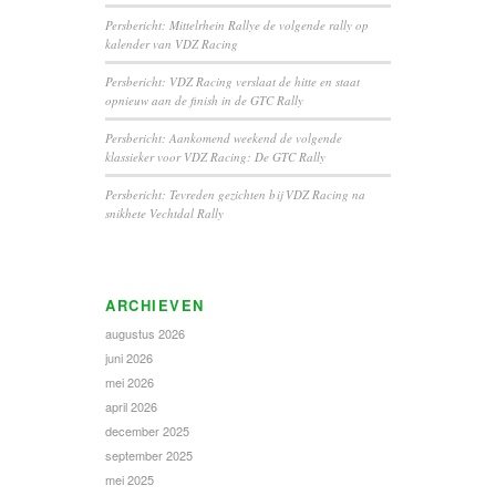
Persbericht: Mittelrhein Rallye de volgende rally op
kalender van VDZ Racing
Persbericht: VDZ Racing verslaat de hitte en staat
opnieuw aan de finish in de GTC Rally
Persbericht: Aankomend weekend de volgende
klassieker voor VDZ Racing: De GTC Rally
Persbericht: Tevreden gezichten bij VDZ Racing na
snikhete Vechtdal Rally
ARCHIEVEN
augustus 2026
juni 2026
mei 2026
april 2026
december 2025
september 2025
mei 2025