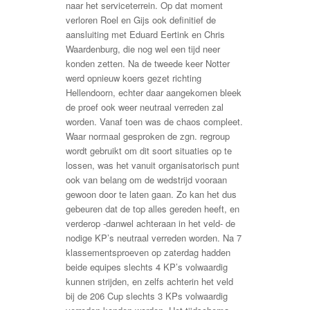
naar het serviceterrein. Op dat moment
verloren Roel en Gijs ook definitief de
aansluiting met Eduard Eertink en Chris
Waardenburg, die nog wel een tijd neer
konden zetten. Na de tweede keer Notter
werd opnieuw koers gezet richting
Hellendoorn, echter daar aangekomen bleek
de proef ook weer neutraal verreden zal
worden. Vanaf toen was de chaos compleet.
Waar normaal gesproken de zgn. regroup
wordt gebruikt om dit soort situaties op te
lossen, was het vanuit organisatorisch punt
ook van belang om de wedstrijd vooraan
gewoon door te laten gaan. Zo kan het dus
gebeuren dat de top alles gereden heeft, en
verderop -danwel achteraan in het veld- de
nodige KP’s neutraal verreden worden. Na 7
klassementsproeven op zaterdag hadden
beide equipes slechts 4 KP’s volwaardig
kunnen strijden, en zelfs achterin het veld
bij de 206 Cup slechts 3 KPs volwaardig