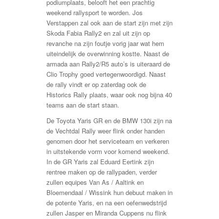
podiumplaats, belooft het een prachtig
weekend rallysport te worden. Jos
Verstappen zal ook aan de start zijn met zijn
Skoda Fabia Rally2 en zal uit zijn op
revanche na zijn foutje vorig jaar wat hem
uiteindelijk de overwinning kostte. Naast de
armada aan Rally2/R5 auto’s is uiteraard de
Clio Trophy goed vertegenwoordigd. Naast
de rally vindt er op zaterdag ook de
Historics Rally plaats, waar ook nog bijna 40
teams aan de start staan.
De Toyota Yaris GR en de BMW 130i zijn na
de Vechtdal Rally weer flink onder handen
genomen door het serviceteam en verkeren
in uitstekende vorm voor komend weekend.
In de GR Yaris zal Eduard Eertink zijn
rentree maken op de rallypaden, verder
zullen equipes Van As / Aaltink en
Bloemendaal / Wissink hun debuut maken in
de potente Yaris, en na een oefenwedstrijd
zullen Jasper en Miranda Cuppens nu flink