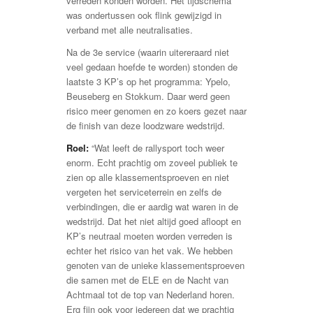
verreden konden worden. Het tijdschema
was ondertussen ook flink gewijzigd in
verband met alle neutralisaties.
Na de 3e service (waarin uitereraard niet
veel gedaan hoefde te worden) stonden de
laatste 3 KP’s op het programma: Ypelo,
Beuseberg en Stokkum. Daar werd geen
risico meer genomen en zo koers gezet naar
de finish van deze loodzware wedstrijd.
Roel:
“Wat leeft de rallysport toch weer
enorm. Echt prachtig om zoveel publiek te
zien op alle klassementsproeven en niet
vergeten het serviceterrein en zelfs de
verbindingen, die er aardig wat waren in de
wedstrijd. Dat het niet altijd goed afloopt en
KP’s neutraal moeten worden verreden is
echter het risico van het vak. We hebben
genoten van de unieke klassementsproeven
die samen met de ELE en de Nacht van
Achtmaal tot de top van Nederland horen.
Erg fijn ook voor iedereen dat we prachtig