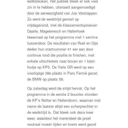
wolkbreuken. Het publiek bleek er ook veel
zin in te hebben, uiteraard aangemoedigd
door de aanwezigheid van Jos Verstappen.
Zo werd de wedstrijd gestart op
vrijdagavond, met de klassementsproeven
Daarle, Mageleresch en Hallerhoek
tweemaal op het programma met 1 service
tussendoor. De resultaten van Roel en Gijs
deden hun startnummer 41 eer aan door
continue rond die positie te finishen, met
enkele uitschieters naar boven en 1 klein
foutje op KP5. De Yaris GR werd op een
voorlopige 38e plaats in Parc Fermé gezet,
de BMW op plaats 58.
Op zaterdag werd de strijd hervat. Op het
programma in de eerste 2 boucles stonden
de KP’s Notter en Hellendoorn, waarvan met
name de laatste altijd een scherprechter in
de wedstrijd is. Dat bleek ook deze keer
weer, waardoor het merendeel de proef
neutraal moest rijden en koers werd gezet