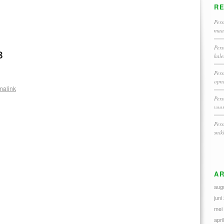
R
Pers
maar
Pers
8
kal
Pers
opni
malink
Pers
voo
Pers
snik
AR
aug
juni
mei
apri