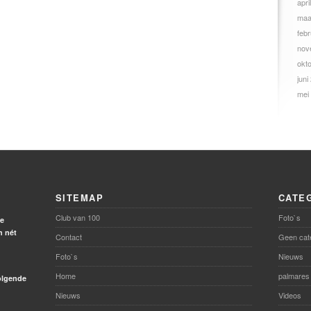
apri
maa
febr
nov
okt
juni
mei
SITEMAP
CATE
Club van 100
Foto`s
de
h nét
Contact
Geen cat
Foto`s
Nieuws
Home
palmares
volgende
Nieuws
Videos