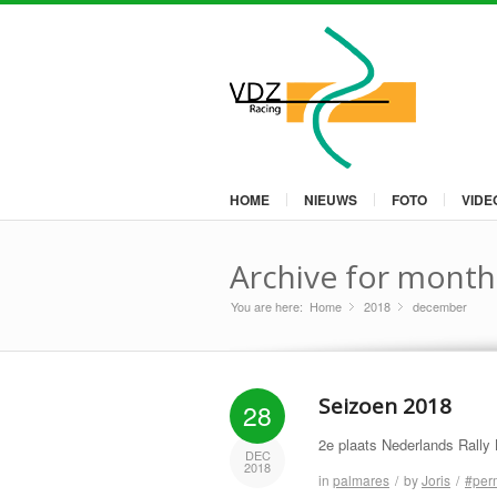
HOME
NIEUWS
FOTO
VIDE
Archive for month
You are here:
Home
2018
»
december
»
Seizoen 2018
28
2e plaats Nederlands Rally
DEC
2018
in
palmares
/
by
Joris
/
#per