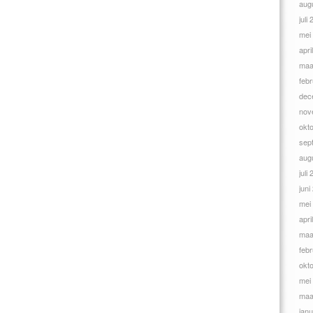
aug
juli
mei
apri
maa
febr
dec
nov
okt
sep
aug
juli
juni
mei
apri
maa
febr
okt
mei
maa
janu