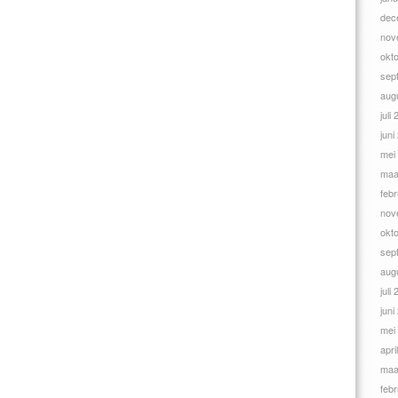
dec
nov
okt
sep
aug
juli
juni
mei
maa
febr
nov
okt
sep
aug
juli
juni
mei
apri
maa
febr