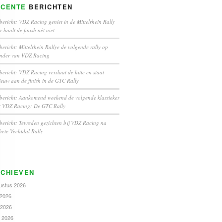
ECENTE
BERICHTEN
bericht: VDZ Racing geniet in de Mittelrhein Rally
 haalt de finish nét niet
bericht: Mittelrhein Rallye de volgende rally op
ender van VDZ Racing
bericht: VDZ Racing verslaat de hitte en staat
euw aan de finish in de GTC Rally
bericht: Aankomend weekend de volgende klassieker
r VDZ Racing: De GTC Rally
bericht: Tevreden gezichten bij VDZ Racing na
hete Vechtdal Rally
CHIEVEN
ustus 2026
 2026
 2026
l 2026