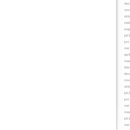
dec
nov
okt
sep
aug
juli
juni
mei
apri
maa
febr
dec
nov
okt
juli
juni
mei
maa
juli
mei