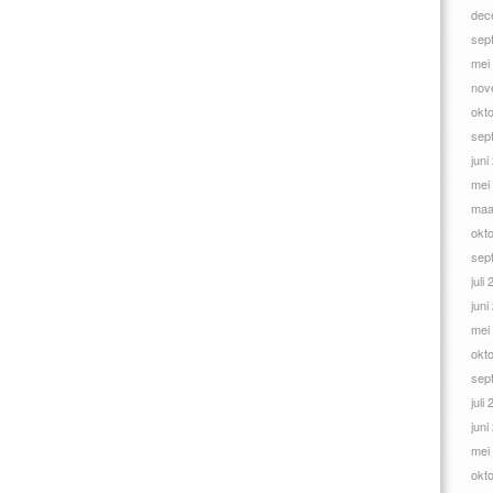
dec
sep
mei
nov
okt
sep
juni
mei
maa
okt
sep
juli
juni
mei
okt
sep
juli
juni
mei
okt