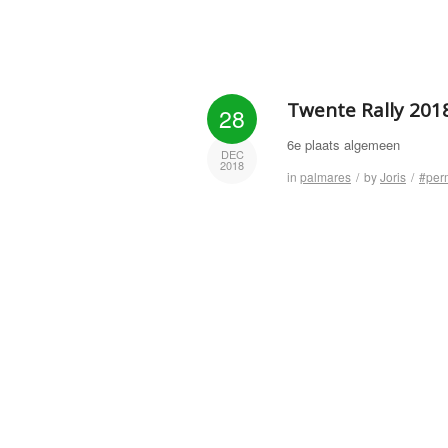
Twente Rally 201
28
6e plaats algemeen
DEC
2018
in
palmares
/
by
Joris
/
#per