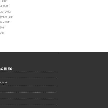
l 2012
rt 2012
uari 2012
ember 2011
ober 2011
 2011
 2011
GORIES
egorie