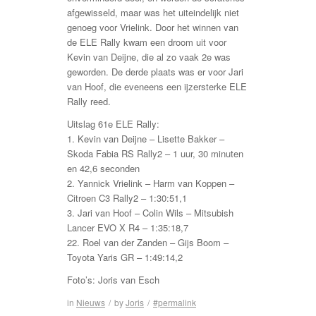
afgewisseld, maar was het uiteindelijk niet
genoeg voor Vrielink. Door het winnen van
de ELE Rally kwam een droom uit voor
Kevin van Deijne, die al zo vaak 2e was
geworden. De derde plaats was er voor Jari
van Hoof, die eveneens een ijzersterke ELE
Rally reed.
Uitslag 61e ELE Rally:
1. Kevin van Deijne – Lisette Bakker –
Skoda Fabia RS Rally2 – 1 uur, 30 minuten
en 42,6 seconden
2. Yannick Vrielink – Harm van Koppen –
Citroen C3 Rally2 – 1:30:51,1
3. Jari van Hoof – Colin Wils – Mitsubish
Lancer EVO X R4 – 1:35:18,7
22. Roel van der Zanden – Gijs Boom –
Toyota Yaris GR – 1:49:14,2
Foto’s: Joris van Esch
in
Nieuws
/
by
Joris
/
#permalink