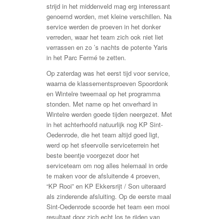
strijd in het middenveld mag erg interessant
genoemd worden, met kleine verschillen. Na
service werden de proeven in het donker
verreden, waar het team zich ook niet liet
verrassen en zo ’s nachts de potente Yaris
in het Parc Fermé te zetten.
Op zaterdag was het eerst tijd voor service,
waarna de klassementsproeven Spoordonk
en Wintelre tweemaal op het programma
stonden. Met name op het onverhard in
Wintelre werden goede tijden neergezet. Met
in het achterhoofd natuurlijk nog KP Sint-
Oedenrode, die het team altijd goed ligt,
werd op het sfeervolle serviceterrein het
beste beentje voorgezet door het
serviceteam om nog alles helemaal in orde
te maken voor de afsluitende 4 proeven,
“KP Rooi” en KP Ekkersrijt / Son uiteraard
als zinderende afsluiting. Op de eerste maal
Sint-Oedenrode scoorde het team een mooi
resultaat door zich echt los te rijden van