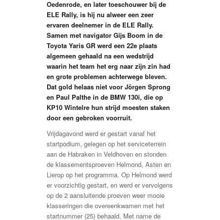
Oedenrode, en later toeschouwer bij de
ELE Rally, is hij nu alweer een zeer
ervaren deelnemer in de ELE Rally.
Samen met navigator Gijs Boom in de
Toyota Yaris GR werd een 22e plaats
algemeen gehaald na een wedstrijd
waarin het team het erg naar zijn zin had
en grote problemen achterwege bleven.
Dat gold helaas niet voor Jörgen Sprong
en Paul Palthe in de BMW 130i, die op
KP10 Wintelre hun strijd moesten staken
door een gebroken voorruit.
Vrijdagavond werd er gestart vanaf het
startpodium, gelegen op het serviceterrein
aan de Habraken in Veldhoven en stonden
de klassementsproeven Helmond, Asten en
Lierop op het programma. Op Helmond werd
er voorzichtig gestart, en werd er vervolgens
op de 2 aansluitende proeven weer mooie
klasseringen die overeenkwamen met het
startnummer (25) behaald. Met name de