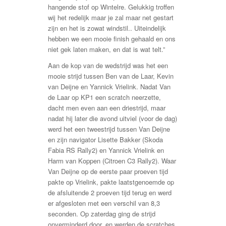
hangende stof op Wintelre. Gelukkig troffen
wij het redelijk maar je zal maar net gestart
zijn en het is zowat windstil.. Uiteindelijk
hebben we een mooie finish gehaald en ons
niet gek laten maken, en dat is wat telt.”
Aan de kop van de wedstrijd was het een
mooie strijd tussen Ben van de Laar, Kevin
van Deijne en Yannick Vrielink. Nadat Van
de Laar op KP1 een scratch neerzette,
dacht men even aan een driestrijd, maar
nadat hij later die avond uitviel (voor de dag)
werd het een tweestrijd tussen Van Deijne
en zijn navigator Lisette Bakker (Skoda
Fabia RS Rally2) en Yannick Vrielink en
Harm van Koppen (Citroen C3 Rally2). Waar
Van Deijne op de eerste paar proeven tijd
pakte op Vrielink, pakte laatstgenoemde op
de afsluitende 2 proeven tijd terug en werd
er afgesloten met een verschil van 8,3
seconden. Op zaterdag ging de strijd
onverminderd door, en werden de scratches